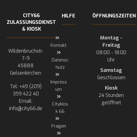
CITY66
HILFE
ÖFFNUNGSZEITEN
ZULASSUNGSDIENST
& KIOSK
Montag -
Freitag
Kontakt
Wildenbruchstr.
08:00 - 18:00
7-9
Uhr
Datensc
45888
hutz
Samstag
Gelsenkirchen
Geschlossen
Impress
Tel: +49 (209)
Kiosk
um
359 422 40
24 Stunden
Email:
geöffnet
Citykios
info@city66.de
k 66
Fragen