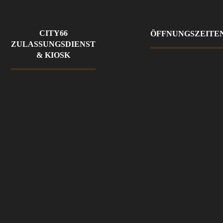
CITY66
ÖFFNUNGSZEITE
ZULASSUNGSDIENST
& KIOSK
Montag - Freitag
Kontakt
08:00 - 18:00 Uhr
Datensch
Samstag
utz
Geschlossen
Impressu
Kiosk
m
24 Stunden
geöffnet
Citykios
k 66
Fragen