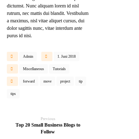
dictumst. Nunc aliquam lorem id nisl
rutrum, nec mattis dui blandit. Vestibulum
a maximus, nisl vitae aliquet cursus, dui
dolor sagittis nunc, vitae interdum ante
purus id nisi.
Admin
1. Juni 2018
Miscellaneous
Tutorials
forward
move
project
tip
tips
Previous
Top 20 Small Business Blogs to
Follow