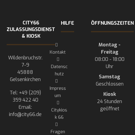
CITY66
HILFE
ÖFFNUNGSZEITEN
ZULASSUNGSDIENST
& KIOSK
Montag -
Freitag
Kontakt
Wildenbruchstr.
08:00 - 18:00
7-9
Uhr
Datensc
45888
hutz
Samstag
Gelsenkirchen
Geschlossen
Impress
Tel: +49 (209)
Kiosk
um
359 422 40
24 Stunden
Email:
geöffnet
Citykios
info@city66.de
k 66
Fragen