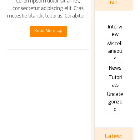
Lorem ipsum dolor sit amet,
ien
consectetur adipiscing elit. Cras
molestie blandit lobortis. Curabitur ...
Intervi
Read More
ew
Miscell
aneou
s
News
Tutori
als
Uncate
gorize
d
Latest