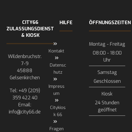
CITY66
HILFE
ÖFFNUNGSZEITEN
ZULASSUNGSDIENST
& KIOSK
Montag - Freitag
Kontakt
08:00 - 18:00
Wildenbruchstr.
Uhr
7-9
Datensc
45888
hutz
Samstag
Gelsenkirchen
Geschlossen
Impress
Tel: +49 (209)
um
Kiosk
359 422 40
24 Stunden
Email:
Citykios
geöffnet
info@city66.de
k 66
Fragen