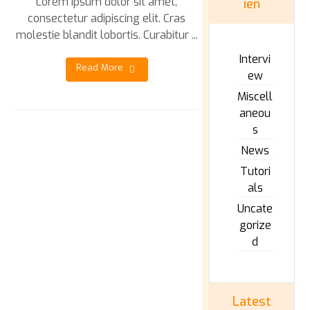
Lorem ipsum dolor sit amet,
ien
consectetur adipiscing elit. Cras
molestie blandit lobortis. Curabitur ...
Intervi
Read More
ew
Miscell
aneou
s
News
Tutori
als
Uncate
gorize
d
Latest